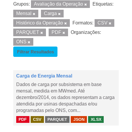
Grupos:
Avaliação da Operação
Etiquetas:
Mensal
Carga
Histórico da Operação
Formatos:
CSV
PARQUET
PDF
Organizações:
ONS
Filtrar Resultados
Carga de Energia Mensal
Dados de carga por subsistema em base
mensal, medida em MWmed. Até
dezembro/2014, os dados representam a carga
atendida por usinas despachadas e/ou
programadas pelo ONS, com...
PDF
CSV
PARQUET
JSON
XLSX