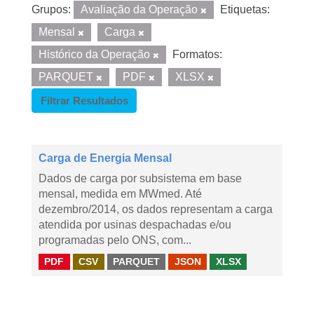
Grupos:
Avaliação da Operação
Etiquetas:
Mensal
Carga
Histórico da Operação
Formatos:
PARQUET
PDF
XLSX
Filtrar Resultados
Carga de Energia Mensal
Dados de carga por subsistema em base
mensal, medida em MWmed. Até
dezembro/2014, os dados representam a carga
atendida por usinas despachadas e/ou
programadas pelo ONS, com...
PDF
CSV
PARQUET
JSON
XLSX