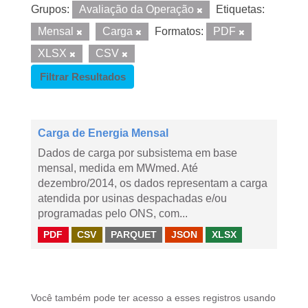
Grupos:
Avaliação da Operação
Etiquetas:
Mensal
Carga
Formatos:
PDF
XLSX
CSV
Filtrar Resultados
Carga de Energia Mensal
Dados de carga por subsistema em base
mensal, medida em MWmed. Até
dezembro/2014, os dados representam a carga
atendida por usinas despachadas e/ou
programadas pelo ONS, com...
PDF
CSV
PARQUET
JSON
XLSX
Você também pode ter acesso a esses registros usando