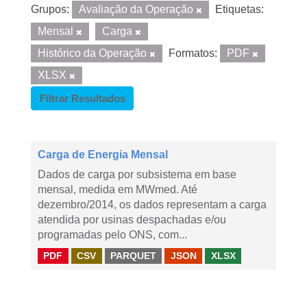
Grupos:
Avaliação da Operação
Etiquetas:
Mensal
Carga
Histórico da Operação
Formatos:
PDF
XLSX
Filtrar Resultados
Carga de Energia Mensal
Dados de carga por subsistema em base
mensal, medida em MWmed. Até
dezembro/2014, os dados representam a carga
atendida por usinas despachadas e/ou
programadas pelo ONS, com...
PDF
CSV
PARQUET
JSON
XLSX