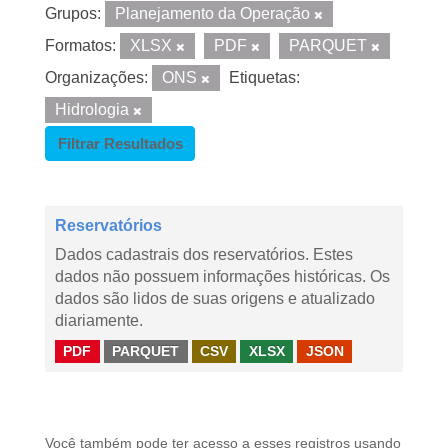
Grupos:
Planejamento da Operação
Formatos:
XLSX
PDF
PARQUET
Organizações:
ONS
Etiquetas:
Hidrologia
Filtrar Resultados
Reservatórios
Dados cadastrais dos reservatórios. Estes
dados não possuem informações históricas. Os
dados são lidos de suas origens e atualizado
diariamente.
PDF
PARQUET
CSV
XLSX
JSON
Você também pode ter acesso a esses registros usando