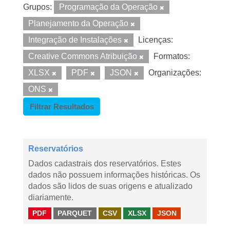
Grupos:
Programação da Operação
Planejamento da Operação
Integração de Instalações
Licenças:
Creative Commons Atribuição
Formatos:
XLSX
PDF
JSON
Organizações:
ONS
Filtrar Resultados
Reservatórios
Dados cadastrais dos reservatórios. Estes
dados não possuem informações históricas. Os
dados são lidos de suas origens e atualizado
diariamente.
PDF
PARQUET
CSV
XLSX
JSON