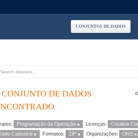
CONJUNTOS DE DADOS
1 CONJUNTO DE DADOS
O
ENCONTRADO
upos:
Programação da Operação
Licenças:
Creative Co
Dado Cadastral
Formatos:
ZIP
Organizações:
ONS