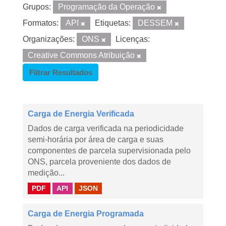
Grupos:
Programação da Operação
Formatos:
API
Etiquetas:
DESSEM
Organizações:
ONS
Licenças:
Creative Commons Atribuição
Filtrar Resultados
Carga de Energia Verificada
Dados de carga verificada na periodicidade
semi-horária por área de carga e suas
componentes de parcela supervisionada pelo
ONS, parcela proveniente dos dados de
medição...
PDF
API
JSON
Carga de Energia Programada