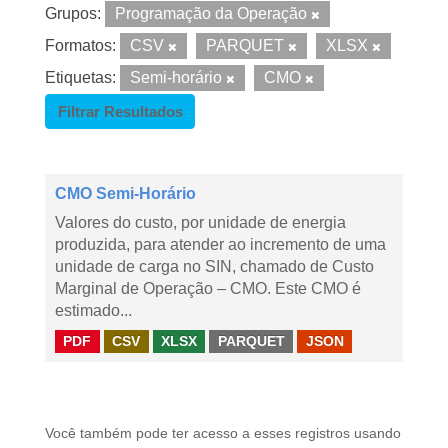
Grupos:
Programação da Operação
Formatos:
CSV
PARQUET
XLSX
Etiquetas:
Semi-horário
CMO
Filtrar Resultados
CMO Semi-Horário
Valores do custo, por unidade de energia
produzida, para atender ao incremento de uma
unidade de carga no SIN, chamado de Custo
Marginal de Operação – CMO. Este CMO é
estimado...
PDF
CSV
XLSX
PARQUET
JSON
Você também pode ter acesso a esses registros usando