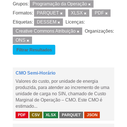
Grupos:
Programação da Operação
Formatos:
PARQUET
XLSX
PDF
Etiquetas:
DESSEM
Licenças:
Creative Commons Atribuição
Organizações:
ONS
Filtrar Resultados
CMO Semi-Horário
Valores do custo, por unidade de energia
produzida, para atender ao incremento de uma
unidade de carga no SIN, chamado de Custo
Marginal de Operação – CMO. Este CMO é
estimado...
PDF
CSV
XLSX
PARQUET
JSON