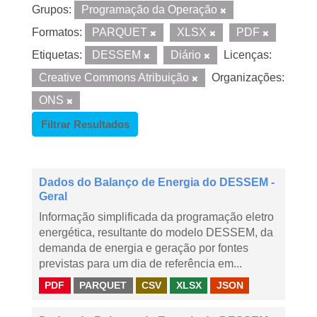
Grupos:
Programação da Operação
Formatos:
PARQUET
XLSX
PDF
Etiquetas:
DESSEM
Diário
Licenças:
Creative Commons Atribuição
Organizações:
ONS
Filtrar Resultados
Dados do Balanço de Energia do DESSEM -
Geral
Informação simplificada da programação eletro
energética, resultante do modelo DESSEM, da
demanda de energia e geração por fontes
previstas para um dia de referência em...
PDF
PARQUET
CSV
XLSX
JSON