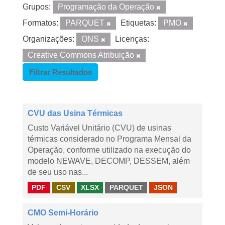
Grupos:
Programação da Operação
Formatos:
PARQUET
Etiquetas:
PMO
Organizações:
ONS
Licenças:
Creative Commons Atribuição
Filtrar Resultados
CVU das Usina Térmicas
Custo Variável Unitário (CVU) de usinas
térmicas considerado no Programa Mensal da
Operação, conforme utilizado na execução do
modelo NEWAVE, DECOMP, DESSEM, além
de seu uso nas...
PDF
CSV
XLSX
PARQUET
JSON
CMO Semi-Horário