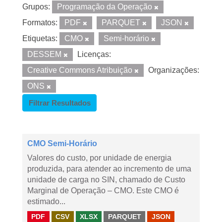
Grupos:
Programação da Operação
Formatos:
PDF
PARQUET
JSON
Etiquetas:
CMO
Semi-horário
DESSEM
Licenças:
Creative Commons Atribuição
Organizações:
ONS
Filtrar Resultados
CMO Semi-Horário
Valores do custo, por unidade de energia
produzida, para atender ao incremento de uma
unidade de carga no SIN, chamado de Custo
Marginal de Operação – CMO. Este CMO é
estimado...
PDF
CSV
XLSX
PARQUET
JSON