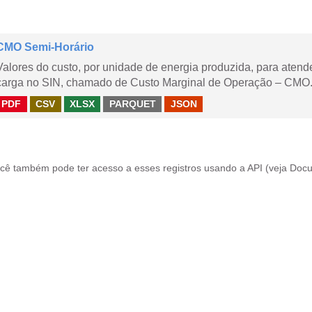
CMO Semi-Horário
Valores do custo, por unidade de energia produzida, para aten
carga no SIN, chamado de Custo Marginal de Operação – CMO.
PDF
CSV
XLSX
PARQUET
JSON
cê também pode ter acesso a esses registros usando a
API
(veja
Docu