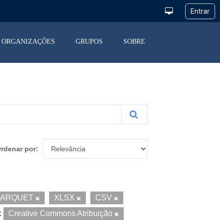
ORGANIZAÇÕES
GRUPOS
SOBRE
rdenar por
PARQUET
XLSX
CSV
:
Creative Commons Atribuição