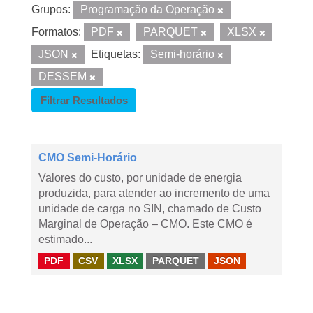
Grupos:
Programação da Operação
Formatos:
PDF
PARQUET
XLSX
JSON
Etiquetas:
Semi-horário
DESSEM
Filtrar Resultados
CMO Semi-Horário
Valores do custo, por unidade de energia
produzida, para atender ao incremento de uma
unidade de carga no SIN, chamado de Custo
Marginal de Operação – CMO. Este CMO é
estimado...
PDF
CSV
XLSX
PARQUET
JSON