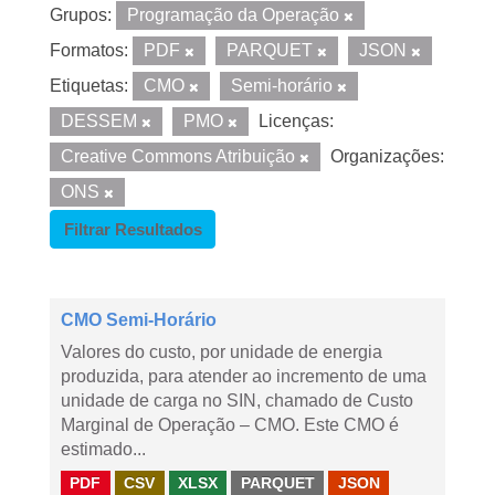
Grupos:
Programação da Operação
Formatos:
PDF
PARQUET
JSON
Etiquetas:
CMO
Semi-horário
DESSEM
PMO
Licenças:
Creative Commons Atribuição
Organizações:
ONS
Filtrar Resultados
CMO Semi-Horário
Valores do custo, por unidade de energia
produzida, para atender ao incremento de uma
unidade de carga no SIN, chamado de Custo
Marginal de Operação – CMO. Este CMO é
estimado...
PDF
CSV
XLSX
PARQUET
JSON