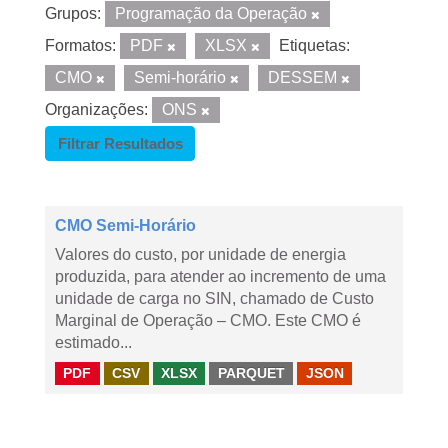
Grupos:
Programação da Operação
Formatos:
PDF
XLSX
Etiquetas:
CMO
Semi-horário
DESSEM
Organizações:
ONS
Filtrar Resultados
CMO Semi-Horário
Valores do custo, por unidade de energia
produzida, para atender ao incremento de uma
unidade de carga no SIN, chamado de Custo
Marginal de Operação – CMO. Este CMO é
estimado...
PDF
CSV
XLSX
PARQUET
JSON