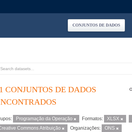
CONJUNTOS DE DADOS
11 CONJUNTOS DE DADOS
O
ENCONTRADOS
upos:
Programação da Operação
Formatos:
XLSX
Creative Commons Atribuição
Organizações:
ONS