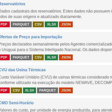
Reservatórios
Dados cadastrais dos reservatórios. Estes dados não possuem 
lidos de suas origens e atualizado diariamente.
PDF
PARQUET
CSV
XLSX
JSON
Ofertas de Preço para Importação
Preços declarados semanalmente pelos Agentes comercializador
e Uruguai para o Sistema Interligado Nacional. Os dados disponi
PDF
PARQUET
CSV
XLSX
JSON
CVU das Usina Térmicas
Custo Variável Unitário (CVU) de usinas térmicas considerado
conforme utilizado na execução do modelo NEWAVE, DECOMP,
PDF
CSV
XLSX
PARQUET
JSON
CMO Semi-Horário
Valores do custo, por unidade de energia produzida, para aten