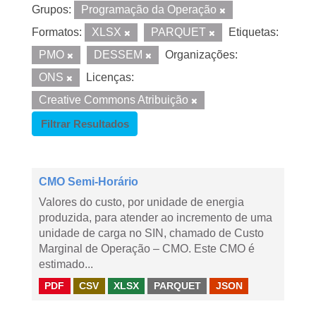
Grupos:
Programação da Operação
Formatos:
XLSX
PARQUET
Etiquetas:
PMO
DESSEM
Organizações:
ONS
Licenças:
Creative Commons Atribuição
Filtrar Resultados
CMO Semi-Horário
Valores do custo, por unidade de energia
produzida, para atender ao incremento de uma
unidade de carga no SIN, chamado de Custo
Marginal de Operação – CMO. Este CMO é
estimado...
PDF
CSV
XLSX
PARQUET
JSON