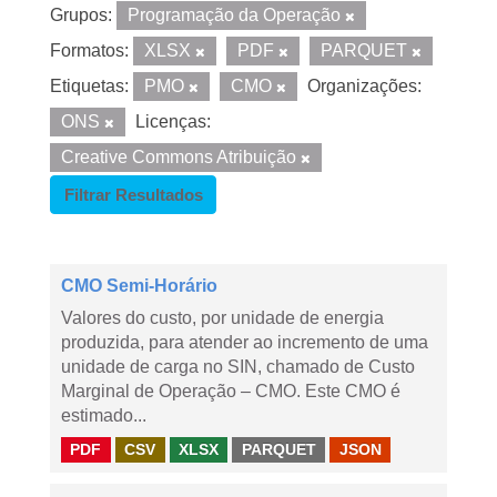
Grupos:
Programação da Operação
Formatos:
XLSX
PDF
PARQUET
Etiquetas:
PMO
CMO
Organizações:
ONS
Licenças:
Creative Commons Atribuição
Filtrar Resultados
CMO Semi-Horário
Valores do custo, por unidade de energia
produzida, para atender ao incremento de uma
unidade de carga no SIN, chamado de Custo
Marginal de Operação – CMO. Este CMO é
estimado...
PDF
CSV
XLSX
PARQUET
JSON