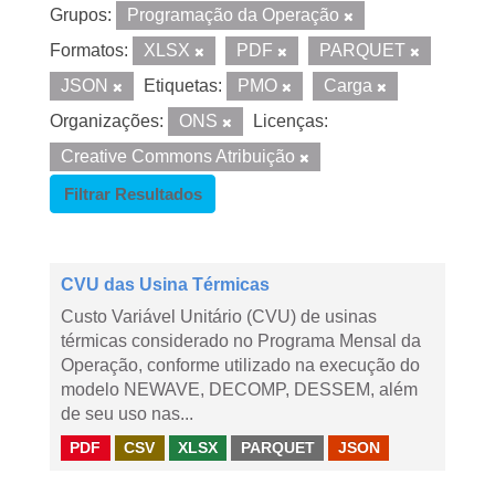
Grupos:
Programação da Operação
Formatos:
XLSX
PDF
PARQUET
JSON
Etiquetas:
PMO
Carga
Organizações:
ONS
Licenças:
Creative Commons Atribuição
Filtrar Resultados
CVU das Usina Térmicas
Custo Variável Unitário (CVU) de usinas
térmicas considerado no Programa Mensal da
Operação, conforme utilizado na execução do
modelo NEWAVE, DECOMP, DESSEM, além
de seu uso nas...
PDF
CSV
XLSX
PARQUET
JSON