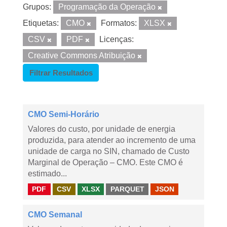
Grupos:
Programação da Operação
Etiquetas:
CMO
Formatos:
XLSX
CSV
PDF
Licenças:
Creative Commons Atribuição
Filtrar Resultados
CMO Semi-Horário
Valores do custo, por unidade de energia
produzida, para atender ao incremento de uma
unidade de carga no SIN, chamado de Custo
Marginal de Operação – CMO. Este CMO é
estimado...
PDF
CSV
XLSX
PARQUET
JSON
CMO Semanal