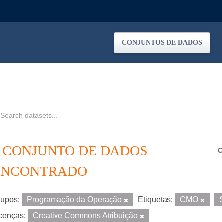
CONJUNTOS DE DADOS
1 CONJUNTO DE DADOS
O
ENCONTRADO
upos:
Programação da Operação
Etiquetas:
CMO
cenças:
Creative Commons Atribuição