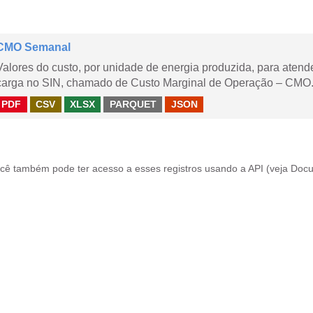
CMO Semanal
Valores do custo, por unidade de energia produzida, para aten
carga no SIN, chamado de Custo Marginal de Operação – CMO. 
PDF
CSV
XLSX
PARQUET
JSON
cê também pode ter acesso a esses registros usando a
API
(veja
Docu