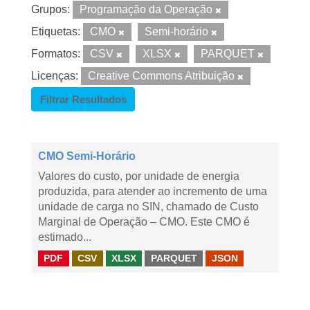
Grupos:
Programação da Operação
Etiquetas:
CMO
Semi-horário
Formatos:
CSV
XLSX
PARQUET
Licenças:
Creative Commons Atribuição
Filtrar Resultados
CMO Semi-Horário
Valores do custo, por unidade de energia
produzida, para atender ao incremento de uma
unidade de carga no SIN, chamado de Custo
Marginal de Operação – CMO. Este CMO é
estimado...
PDF
CSV
XLSX
PARQUET
JSON