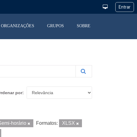
ORGANIZAÇÕES
GRUPOS
SOBRE
rdenar por
Semi-horário
Formatos:
XLSX