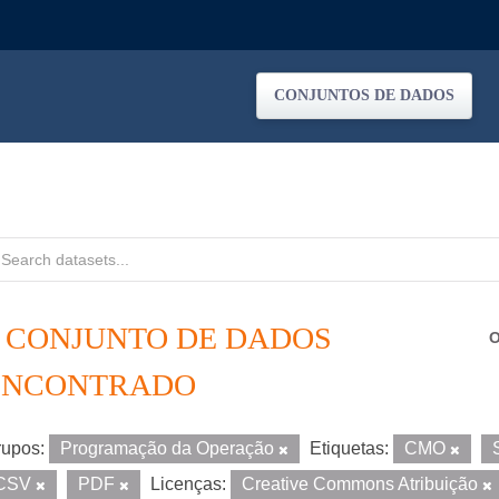
CONJUNTOS DE DADOS
1 CONJUNTO DE DADOS
O
ENCONTRADO
upos:
Programação da Operação
Etiquetas:
CMO
CSV
PDF
Licenças:
Creative Commons Atribuição