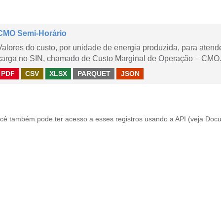
CMO Semi-Horário
Valores do custo, por unidade de energia produzida, para aten
carga no SIN, chamado de Custo Marginal de Operação – CMO.
PDF
CSV
XLSX
PARQUET
JSON
cê também pode ter acesso a esses registros usando a
API
(veja
Docu