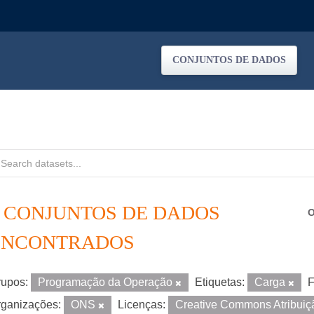
CONJUNTOS DE DADOS
2 CONJUNTOS DE DADOS
O
ENCONTRADOS
upos:
Programação da Operação
Etiquetas:
Carga
F
ganizações:
ONS
Licenças:
Creative Commons Atribui