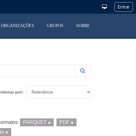
ORGANIZAÇÕES
GRUPOS
SOBRE
rdenar por
ormatos:
PARQUET
PDF
ção