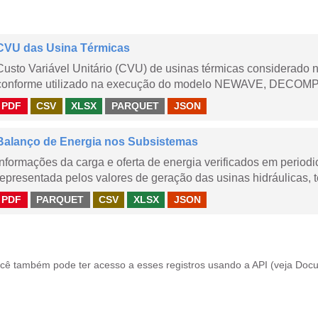
CVU das Usina Térmicas
Custo Variável Unitário (CVU) de usinas térmicas considerado
conforme utilizado na execução do modelo NEWAVE, DECOMP,
PDF
CSV
XLSX
PARQUET
JSON
Balanço de Energia nos Subsistemas
Informações da carga e oferta de energia verificados em periodi
representada pelos valores de geração das usinas hidráulicas, té
PDF
PARQUET
CSV
XLSX
JSON
cê também pode ter acesso a esses registros usando a
API
(veja
Docu