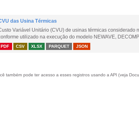
CVU das Usina Térmicas
Custo Variável Unitário (CVU) de usinas térmicas considerado
conforme utilizado na execução do modelo NEWAVE, DECOMP,
PDF
CSV
XLSX
PARQUET
JSON
cê também pode ter acesso a esses registros usando a
API
(veja
Docu