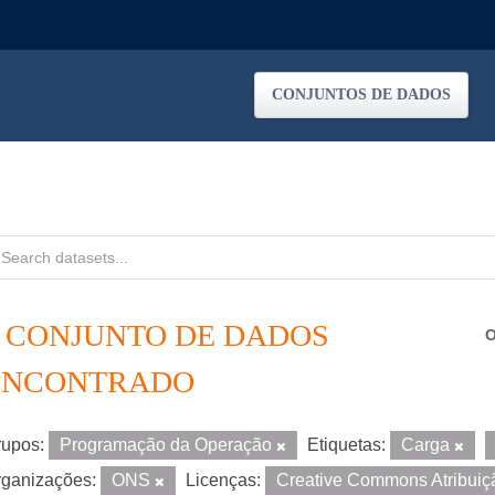
CONJUNTOS DE DADOS
1 CONJUNTO DE DADOS
O
ENCONTRADO
upos:
Programação da Operação
Etiquetas:
Carga
ganizações:
ONS
Licenças:
Creative Commons Atribui