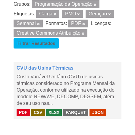
Grupos:
Programação da Operação
Etiquetas:
Carga
PMO
Geração
Semanal
Formatos:
PDF
Licenças:
Creative Commons Atribuição
Filtrar Resultados
CVU das Usina Térmicas
Custo Variável Unitário (CVU) de usinas
térmicas considerado no Programa Mensal da
Operação, conforme utilizado na execução do
modelo NEWAVE, DECOMP, DESSEM, além
de seu uso nas...
PDF
CSV
XLSX
PARQUET
JSON