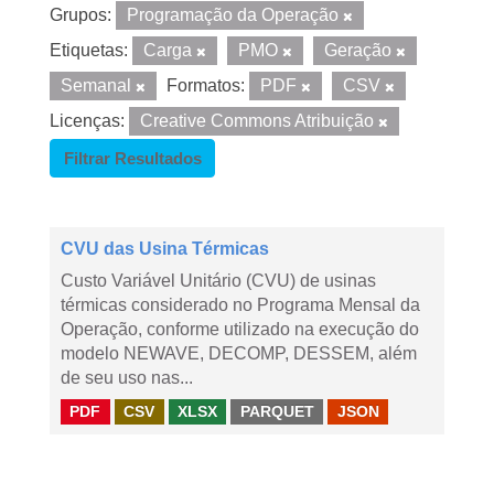
Grupos:
Programação da Operação
Etiquetas:
Carga
PMO
Geração
Semanal
Formatos:
PDF
CSV
Licenças:
Creative Commons Atribuição
Filtrar Resultados
CVU das Usina Térmicas
Custo Variável Unitário (CVU) de usinas
térmicas considerado no Programa Mensal da
Operação, conforme utilizado na execução do
modelo NEWAVE, DECOMP, DESSEM, além
de seu uso nas...
PDF
CSV
XLSX
PARQUET
JSON