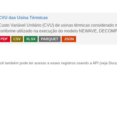
CVU das Usina Térmicas
Custo Variável Unitário (CVU) de usinas térmicas considerado
conforme utilizado na execução do modelo NEWAVE, DECOMP,
PDF
CSV
XLSX
PARQUET
JSON
cê também pode ter acesso a esses registros usando a
API
(veja
Docu