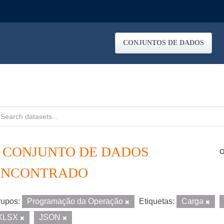
CONJUNTOS DE DADOS
1 CONJUNTO DE DADOS
O
ENCONTRADO
upos:
Programação da Operação
Etiquetas:
Carga
XLSX
JSON