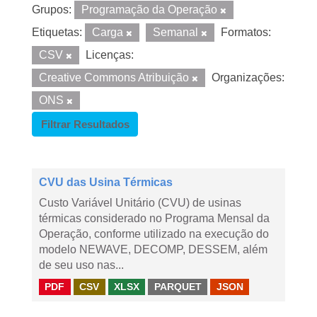
Grupos:
Programação da Operação
Etiquetas:
Carga
Semanal
Formatos:
CSV
Licenças:
Creative Commons Atribuição
Organizações:
ONS
Filtrar Resultados
CVU das Usina Térmicas
Custo Variável Unitário (CVU) de usinas
térmicas considerado no Programa Mensal da
Operação, conforme utilizado na execução do
modelo NEWAVE, DECOMP, DESSEM, além
de seu uso nas...
PDF
CSV
XLSX
PARQUET
JSON