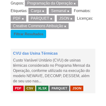
Grupos:
Programação da Operação
Etiquetas:
Carga
Semanal
Formatos:
PDF
PARQUET
JSON
Licenças:
Creative Commons Atribuição
Filtrar Resultados
CVU das Usina Térmicas
Custo Variável Unitário (CVU) de usinas
térmicas considerado no Programa Mensal da
Operação, conforme utilizado na execução do
modelo NEWAVE, DECOMP, DESSEM, além
de seu uso nas...
PDF
CSV
XLSX
PARQUET
JSON