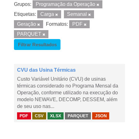
Grupos:
Programação da Operação
Etiquetas:
Carga
Semanal
Geração
Formatos:
PDF
PARQUET
Filtrar Resultados
CVU das Usina Térmicas
Custo Variável Unitário (CVU) de usinas
térmicas considerado no Programa Mensal da
Operação, conforme utilizado na execução do
modelo NEWAVE, DECOMP, DESSEM, além
de seu uso nas...
PDF
CSV
XLSX
PARQUET
JSON