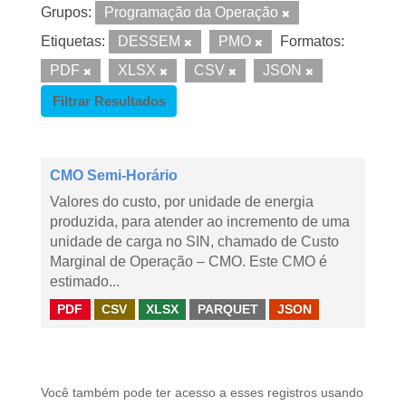
Grupos:
Programação da Operação
Etiquetas:
DESSEM
PMO
Formatos:
PDF
XLSX
CSV
JSON
Filtrar Resultados
CMO Semi-Horário
Valores do custo, por unidade de energia
produzida, para atender ao incremento de uma
unidade de carga no SIN, chamado de Custo
Marginal de Operação – CMO. Este CMO é
estimado...
PDF
CSV
XLSX
PARQUET
JSON
Você também pode ter acesso a esses registros usando