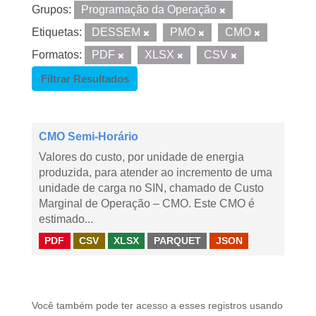
Grupos:
Programação da Operação
Etiquetas:
DESSEM
PMO
CMO
Formatos:
PDF
XLSX
CSV
Filtrar Resultados
CMO Semi-Horário
Valores do custo, por unidade de energia
produzida, para atender ao incremento de uma
unidade de carga no SIN, chamado de Custo
Marginal de Operação – CMO. Este CMO é
estimado...
PDF
CSV
XLSX
PARQUET
JSON
Você também pode ter acesso a esses registros usando