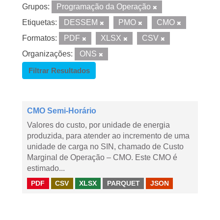
Grupos:
Programação da Operação
Etiquetas:
DESSEM
PMO
CMO
Formatos:
PDF
XLSX
CSV
Organizações:
ONS
Filtrar Resultados
CMO Semi-Horário
Valores do custo, por unidade de energia
produzida, para atender ao incremento de uma
unidade de carga no SIN, chamado de Custo
Marginal de Operação – CMO. Este CMO é
estimado...
PDF
CSV
XLSX
PARQUET
JSON