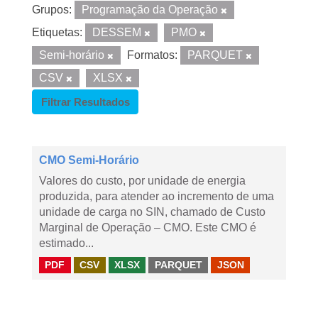
Grupos:
Programação da Operação
Etiquetas:
DESSEM
PMO
Semi-horário
Formatos:
PARQUET
CSV
XLSX
Filtrar Resultados
CMO Semi-Horário
Valores do custo, por unidade de energia
produzida, para atender ao incremento de uma
unidade de carga no SIN, chamado de Custo
Marginal de Operação – CMO. Este CMO é
estimado...
PDF
CSV
XLSX
PARQUET
JSON