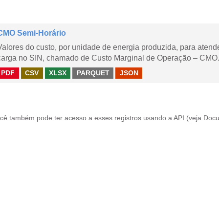
CMO Semi-Horário
Valores do custo, por unidade de energia produzida, para aten
carga no SIN, chamado de Custo Marginal de Operação – CMO.
PDF
CSV
XLSX
PARQUET
JSON
cê também pode ter acesso a esses registros usando a
API
(veja
Docu