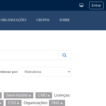
ORGANIZAÇÕES
GRUPOS
SOBRE
rdenar por
Semi-horário
CMO
Licenças:
CSV
Organizações:
ONS