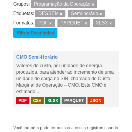
Grupos:
Programação da Operação
Etiquetas:
DESSEM
Semi-horário
Formatos:
PDF
PARQUET
XLSX
Filtrar Resultados
CMO Semi-Horário
Valores do custo, por unidade de energia
produzida, para atender ao incremento de uma
unidade de carga no SIN, chamado de Custo
Marginal de Operação – CMO. Este CMO é
estimado...
PDF
CSV
XLSX
PARQUET
JSON
Você também pode ter acesso a esses registros usando