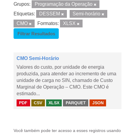
Grupos:
Programação da Operação
Etiquetas:
DESSEM
Semi-horário
CMO
Formatos:
XLSX
Filtrar Resultados
CMO Semi-Horário
Valores do custo, por unidade de energia
produzida, para atender ao incremento de uma
unidade de carga no SIN, chamado de Custo
Marginal de Operação – CMO. Este CMO é
estimado...
PDF
CSV
XLSX
PARQUET
JSON
Você também pode ter acesso a esses registros usando