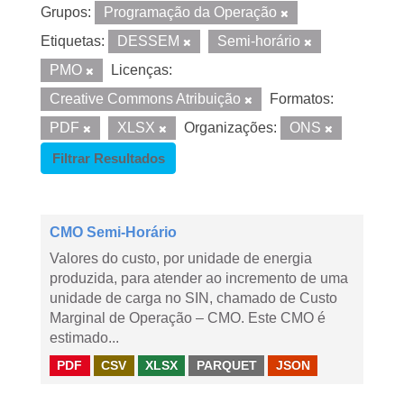
Grupos:
Programação da Operação
Etiquetas:
DESSEM
Semi-horário
PMO
Licenças:
Creative Commons Atribuição
Formatos:
PDF
XLSX
Organizações:
ONS
Filtrar Resultados
CMO Semi-Horário
Valores do custo, por unidade de energia
produzida, para atender ao incremento de uma
unidade de carga no SIN, chamado de Custo
Marginal de Operação – CMO. Este CMO é
estimado...
PDF
CSV
XLSX
PARQUET
JSON