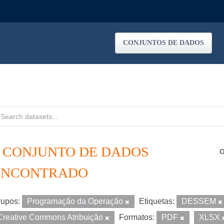
CONJUNTOS DE DADOS
1 CONJUNTO DE DADOS
O
ENCONTRADO
upos:
Programação da Operação
Etiquetas:
DESSEM
Creative Commons Atribuição
Formatos:
PDF
XLSX