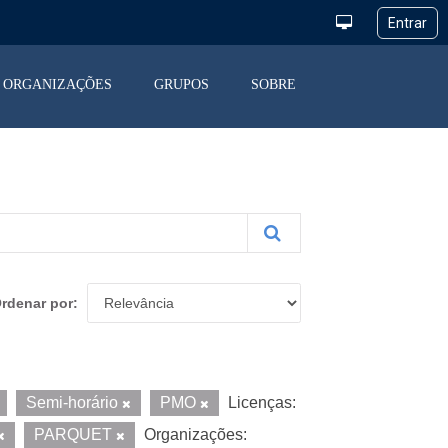
ORGANIZAÇÕES
GRUPOS
SOBRE
rdenar por
Semi-horário
PMO
Licenças:
PARQUET
Organizações: