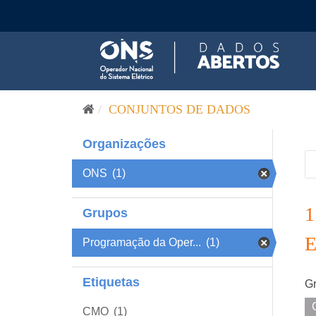
Pular para o conteúdo
CONJUNTOS DE DADOS
Organizações
ONS
(1)
Grupos
Programação da Oper...
(1)
Etiquetas
Gr
CMO
(1)