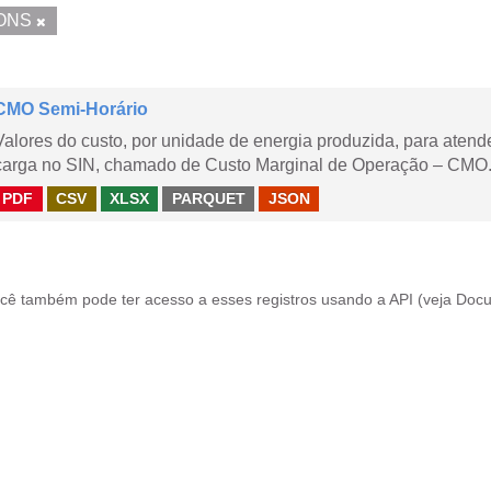
ONS
CMO Semi-Horário
Valores do custo, por unidade de energia produzida, para aten
carga no SIN, chamado de Custo Marginal de Operação – CMO.
PDF
CSV
XLSX
PARQUET
JSON
cê também pode ter acesso a esses registros usando a
API
(veja
Docu