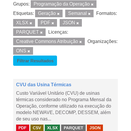
Grupos:
Programação da Operação
Etiquetas:
Geração
Semanal
Formatos:
XLSX
PDF
JSON
PARQUET
Licenças:
Creative Commons Atribuição
Organizações:
ONS
Filtrar Resultados
CVU das Usina Térmicas
Custo Variável Unitário (CVU) de usinas
térmicas considerado no Programa Mensal da
Operação, conforme utilizado na execução do
modelo NEWAVE, DECOMP, DESSEM, além
de seu uso nas...
PDF
CSV
XLSX
PARQUET
JSON