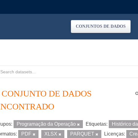
CONJUNTOS DE DADOS
1 CONJUNTO DE DADOS
O
ENCONTRADO
upos:
Programação da Operação
Etiquetas:
Histórico 
rmatos:
PDF
XLSX
PARQUET
Licenças:
Cre