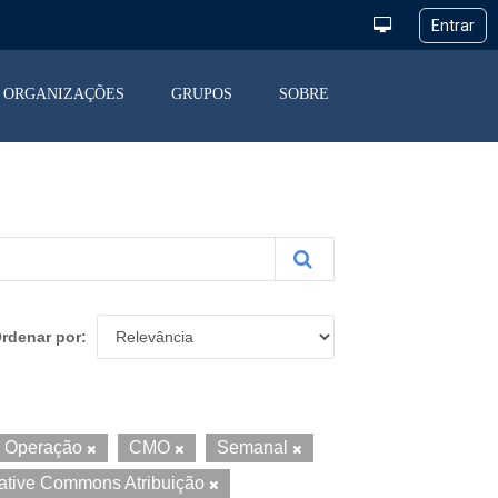
ORGANIZAÇÕES
GRUPOS
SOBRE
rdenar por
da Operação
CMO
Semanal
ative Commons Atribuição