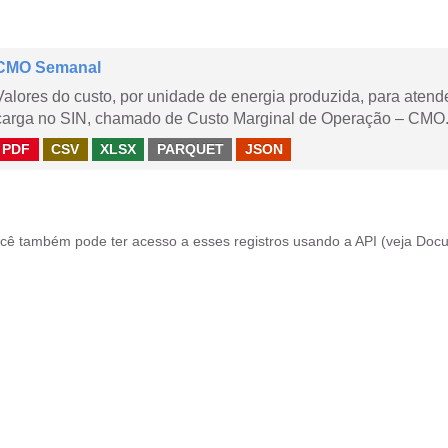
CMO Semanal
Valores do custo, por unidade de energia produzida, para aten
carga no SIN, chamado de Custo Marginal de Operação – CMO. 
PDF
CSV
XLSX
PARQUET
JSON
cê também pode ter acesso a esses registros usando a
API
(veja
Docu