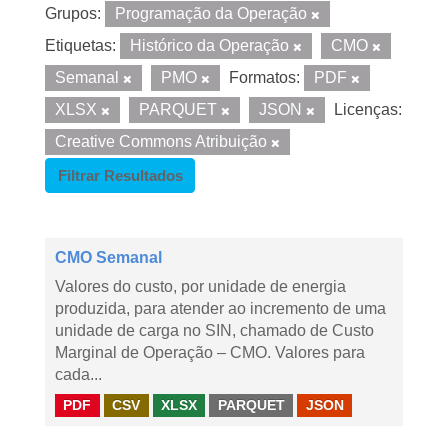
Grupos:
Programação da Operação
Etiquetas:
Histórico da Operação
CMO
Semanal
PMO
Formatos:
PDF
XLSX
PARQUET
JSON
Licenças:
Creative Commons Atribuição
Filtrar Resultados
CMO Semanal
Valores do custo, por unidade de energia
produzida, para atender ao incremento de uma
unidade de carga no SIN, chamado de Custo
Marginal de Operação – CMO. Valores para
cada...
PDF
CSV
XLSX
PARQUET
JSON