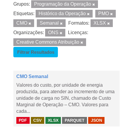
Grupos:
Programação da Operação
Etiquetas:
Histórico da Operação
PMO
CMO
Semanal
Formatos:
XLSX
Organizações:
ONS
Licenças:
Creative Commons Atribuição
Filtrar Resultados
CMO Semanal
Valores do custo, por unidade de energia
produzida, para atender ao incremento de uma
unidade de carga no SIN, chamado de Custo
Marginal de Operação – CMO. Valores para
cada...
PDF
CSV
XLSX
PARQUET
JSON