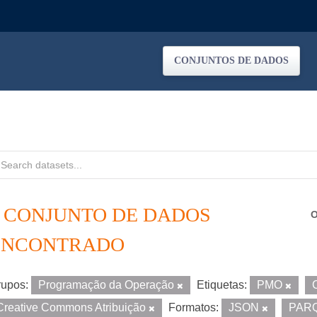
CONJUNTOS DE DADOS
1 CONJUNTO DE DADOS
O
ENCONTRADO
upos:
Programação da Operação
Etiquetas:
PMO
Creative Commons Atribuição
Formatos:
JSON
PAR