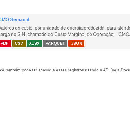
CMO Semanal
Valores do custo, por unidade de energia produzida, para aten
carga no SIN, chamado de Custo Marginal de Operação – CMO. 
PDF
CSV
XLSX
PARQUET
JSON
cê também pode ter acesso a esses registros usando a
API
(veja
Docu