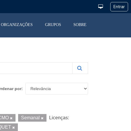
ORGANIZAÇÕES
GRUPOS
SOBRE
rdenar por
CMO
Semanal
Licenças:
QUET