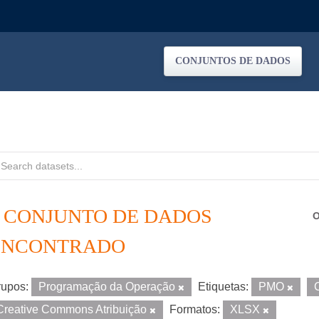
CONJUNTOS DE DADOS
1 CONJUNTO DE DADOS
O
ENCONTRADO
upos:
Programação da Operação
Etiquetas:
PMO
Creative Commons Atribuição
Formatos:
XLSX