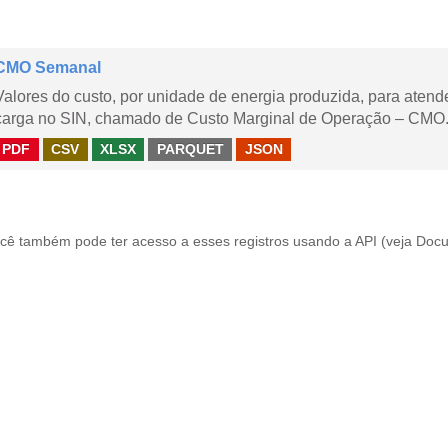
CMO Semanal
Valores do custo, por unidade de energia produzida, para aten
carga no SIN, chamado de Custo Marginal de Operação – CMO. 
PDF
CSV
XLSX
PARQUET
JSON
cê também pode ter acesso a esses registros usando a
API
(veja
Docu