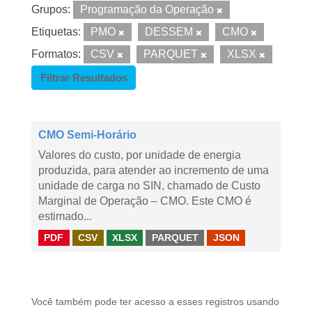
Grupos:
Programação da Operação
Etiquetas:
PMO
DESSEM
CMO
Formatos:
CSV
PARQUET
XLSX
Filtrar Resultados
CMO Semi-Horário
Valores do custo, por unidade de energia
produzida, para atender ao incremento de uma
unidade de carga no SIN, chamado de Custo
Marginal de Operação – CMO. Este CMO é
estimado...
PDF
CSV
XLSX
PARQUET
JSON
Você também pode ter acesso a esses registros usando