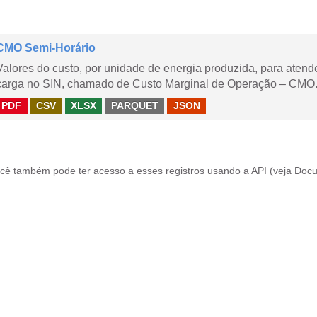
CMO Semi-Horário
Valores do custo, por unidade de energia produzida, para aten
carga no SIN, chamado de Custo Marginal de Operação – CMO.
PDF
CSV
XLSX
PARQUET
JSON
cê também pode ter acesso a esses registros usando a
API
(veja
Docu