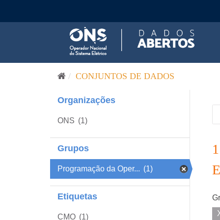
Pular para o conteúdo
CONJUNTOS DE DADOS
Organizações
ONS
(1)
Grupos
Programação da Oper...
(1)
Etiquetas
Gr
CMO
(1)