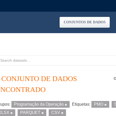
CONJUNTOS DE DADOS
1 CONJUNTO DE DADOS
O
ENCONTRADO
upos:
Programação da Operação
Etiquetas:
PMO
XLSX
PARQUET
CSV